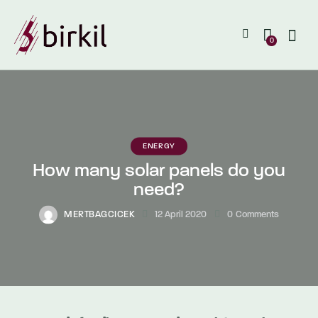
0
ENERGY
How many solar panels do you
need?
MERTBAGCICEK
12 April 2020
0
Comments