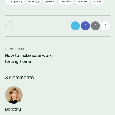
company
energy
green
panels
power
solar
Post
PREVIOUS
How to make solar work
navigation
for any home
3 Comments
Dorothy