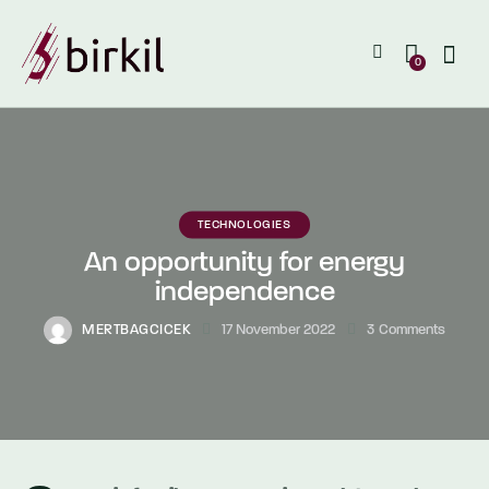
0
TECHNOLOGIES
An opportunity for energy
independence
MERTBAGCICEK
17 November 2022
3
Comments