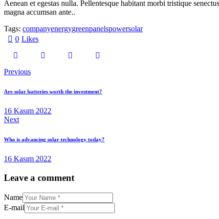
Aenean et egestas nulla. Pellentesque habitant morbi tristique senectus
magna accumsan ante..
Tags:
company
energy
green
panels
power
solar
0
Likes
Yazı
Previous
dolaşımı
Are solar batteries worth the investment?
16 Kasım 2022
Next
Who is advancing solar technology today?
16 Kasım 2022
Leave a comment
Name
E-mail