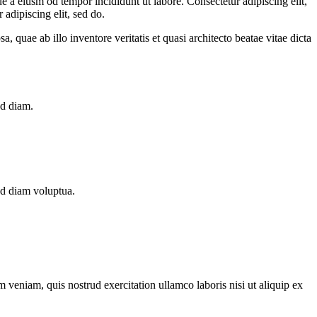
e a eiusm od tempor incididunt ut labore. Consectetur adipiscing elit,
 adipiscing elit, sed do.
quae ab illo inventore veritatis et quasi architecto beatae vitae dicta
ed diam.
ed diam voluptua.
 veniam, quis nostrud exercitation ullamco laboris nisi ut aliquip ex