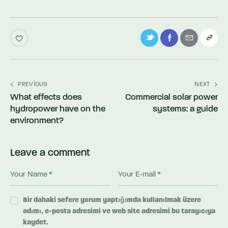
Yazı
PREVIOUS
NEXT
What effects does
Commercial solar power
dolaşımı
hydropower have on the
systems: a guide
environment?
Leave a comment
Bir dahaki sefere yorum yaptığımda kullanılmak üzere
adımı, e-posta adresimi ve web site adresimi bu tarayıcıya
kaydet.