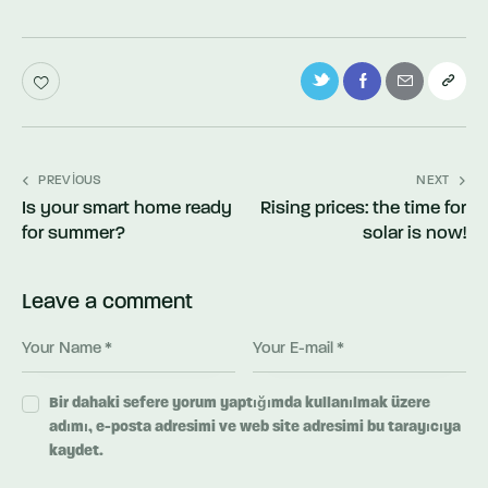
Yazı
PREVIOUS
NEXT
Is your smart home ready
Rising prices: the time for
dolaşımı
for summer?
solar is now!
Leave a comment
Bir dahaki sefere yorum yaptığımda kullanılmak üzere
adımı, e-posta adresimi ve web site adresimi bu tarayıcıya
kaydet.