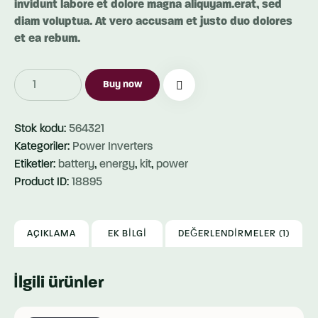
invidunt labore et dolore magna aliquyam.erat, sed
diam voluptua. At vero accusam et justo duo dolores
et ea rebum.
String
Buy now
Inverter
adet
Stok kodu:
564321
Kategoriler:
Power Inverters
Etiketler:
battery
,
energy
,
kit
,
power
Product ID:
18895
AÇIKLAMA
EK BILGI
DEĞERLENDIRMELER (1)
İlgili ürünler