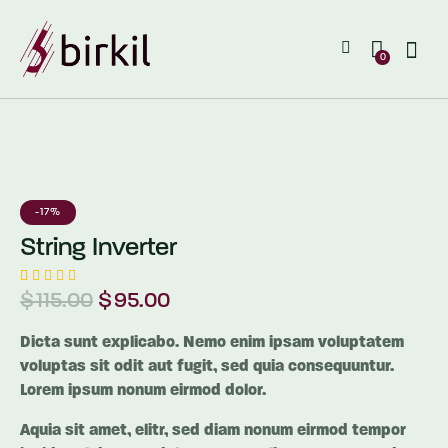
0
-17%
String Inverter
1
müşteri
$
115.00
$
95.00
puanına
dayanar
ak 5
Dicta sunt explicabo. Nemo enim ipsam voluptatem
üzerinde
voluptas sit odit aut fugit, sed quia consequuntur.
n
5.00
puan
Lorem ipsum nonum eirmod dolor.
aldı
Aquia sit amet, elitr, sed diam nonum eirmod tempor