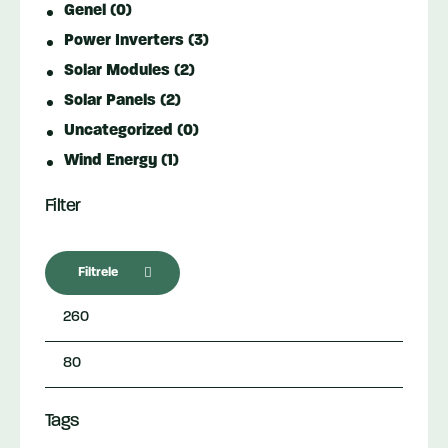
Genel
(0)
Power Inverters
(3)
Solar Modules
(2)
Solar Panels
(2)
Uncategorized
(0)
Wind Energy
(1)
Filter
Filtrele
En
En
Tags
düşük
yüksek
fiyat
fiyat