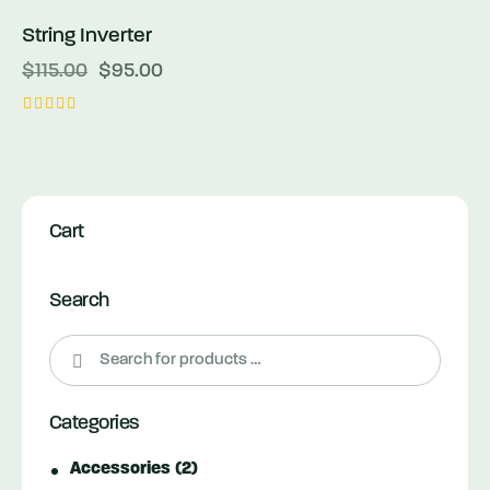
üzerinden
5.00
String Inverter
-17%
oy aldı
$
115.00
$
95.00
5
üzerinden
5.00
oy aldı
Cart
Search
Categories
Accessories
(2)