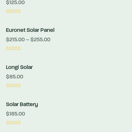
$
125.00
5
üzerinden
5.00
Euronet Solar Panel
oy aldı
$
215.00
–
$
255.00
5
üzerinden
5.00
Longi Solar
OUT OF STOCK
oy aldı
$
85.00
5
üzerind
en
Solar Battery
4.00
oy aldı
$
185.00
5