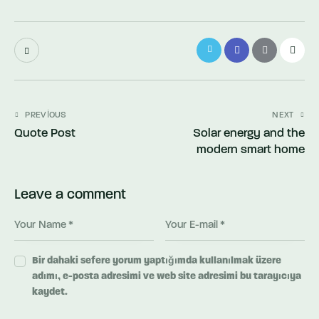
Yazı
PREVIOUS
NEXT
Quote Post
Solar energy and the
dolaşımı
modern smart home
Leave a comment
Bir dahaki sefere yorum yaptığımda kullanılmak üzere
adımı, e-posta adresimi ve web site adresimi bu tarayıcıya
kaydet.