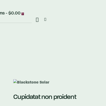
ems
-
$0.00
0
Cupidatat non proident