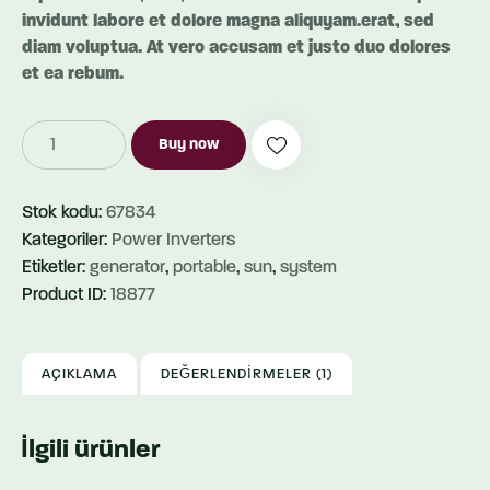
invidunt labore et dolore magna aliquyam.erat, sed
diam voluptua. At vero accusam et justo duo dolores
et ea rebum.
Grid
Buy now
Solar
Inverter
adet
Stok kodu:
67834
Kategoriler:
Power Inverters
Etiketler:
generator
,
portable
,
sun
,
system
Product ID:
18877
AÇIKLAMA
DEĞERLENDIRMELER (1)
İlgili ürünler