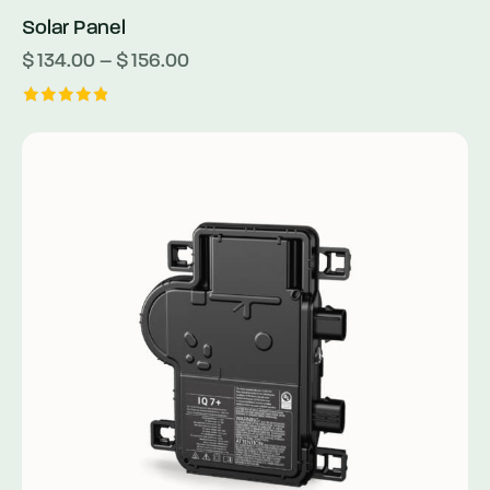
Solar Panel
$
134.00
–
$
156.00
5
üzerinden
5.00
oy aldı