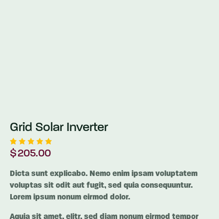
Grid Solar Inverter
$
205.00
1
müşteri
puanına
dayanar
ak 5
Dicta sunt explicabo. Nemo enim ipsam voluptatem
üzerinde
voluptas sit odit aut fugit, sed quia consequuntur.
n
5.00
puan
Lorem ipsum nonum eirmod dolor.
aldı
Aquia sit amet, elitr, sed diam nonum eirmod tempor