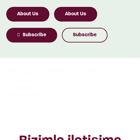
About Us
About Us
Subscribe
Subscribe
Birkil'in gücünü birlikte keşfedelim!
Bilgi Al